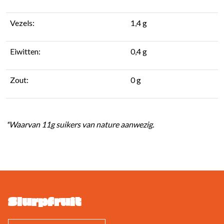
Vezels:
1,4 g
Eiwitten:
0,4 g
Zout:
0 g
*Waarvan 11g suikers van nature aanwezig.
Slurpfruit