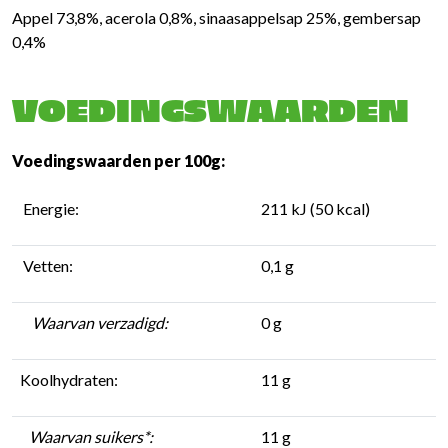
Appel 73,8%, acerola 0,8%, sinaasappelsap 25%, gembersap
0,4%
VOEDINGSWAARDEN
Voedingswaarden per 100g:
Energie:
211 kJ (50 kcal)
Vetten:
0,1 g
Waarvan verzadigd:
0 g
Koolhydraten:
11 g
Waarvan suikers*:
11 g